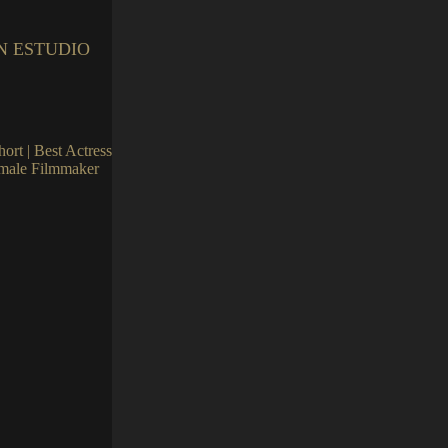
EN ESTUDIO
ort | Best Actress
female Filmmaker