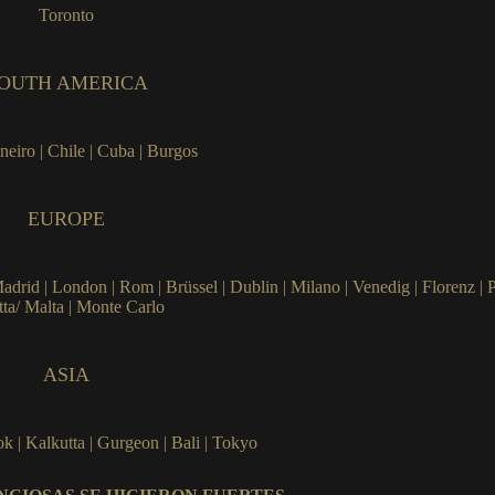
Toronto
OUTH AMERICA
neiro | Chile | Cuba | Burgos
EUROPE
drid | London | Rom | Brüssel | Dublin | Milano | Venedig | Florenz | Pa
tta/ Malta | Monte Carlo
ASIA
k | Kalkutta | Gurgeon | Bali | Tokyo