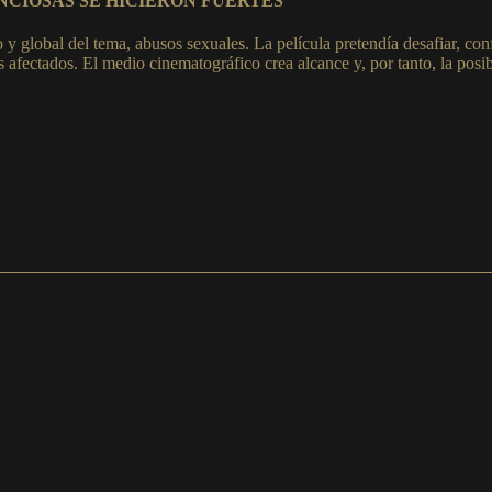
NCIOSAS SE HICIERON FUERTES
y global del tema, abusos sexuales. La película pretendía desafiar, conf
s afectados. El medio cinematográfico crea alcance y, por tanto, la posib