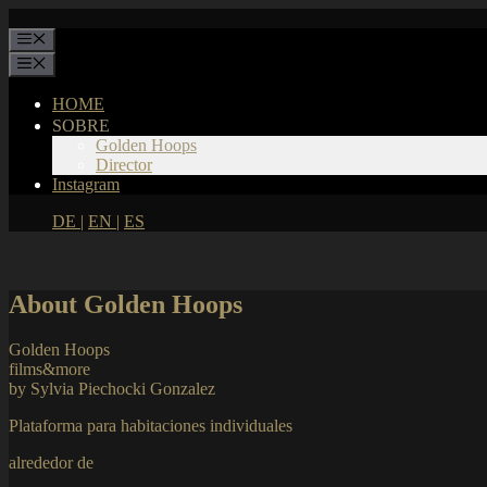
Saltar
al
Menú
contenido
Menú
HOME
SOBRE
Golden Hoops
Director
Instagram
DE |
EN |
ES
About Golden Hoops
Golden Hoops
films&more
by Sylvia Piechocki Gonzalez
Plataforma para habitaciones individuales
alrededor de